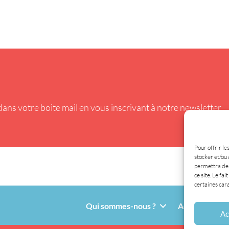
ans votre boite mail en vous inscrivant à notre newsletter.
Pour offrir le
stocker et/ou 
permettra de 
ce site. Le fa
certaines cara
Qui sommes-nous ?
Adhésion
Ac