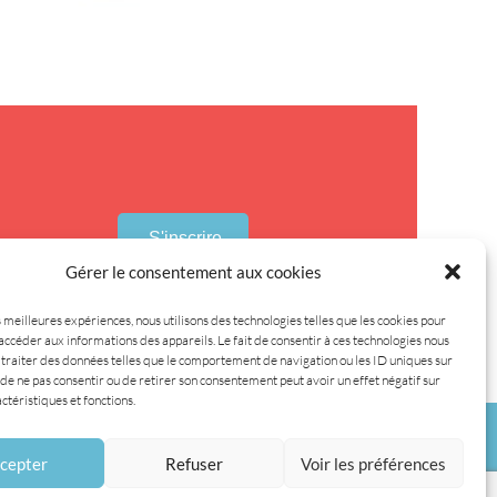
S'inscrire
Gérer le consentement aux cookies
s meilleures expériences, nous utilisons des technologies telles que les cookies pour
accéder aux informations des appareils. Le fait de consentir à ces technologies nous
traiter des données telles que le comportement de navigation ou les ID uniques sur
it de ne pas consentir ou de retirer son consentement peut avoir un effet négatif sur
ctéristiques et fonctions.
Réalisations
Ressources
Actus
Contact
cepter
Refuser
Voir les préférences