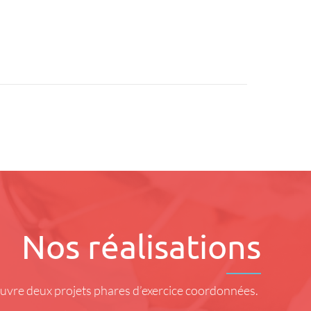
Nos réalisations
 œuvre deux projets phares d’exercice coordonnées.