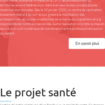
Avant même l’existence formelle de la CPTS, les professionnels du
territoires se sont fédérés pour mettre en œuvre deux projets phares
d’exercice coordonnées. Dès le 28 janvier 2020, un centre de vaccination
totalement libéral a pu voir le jour grâce à la mobilisation des
professionnels, au soutien indéfectible de la mairie de Lingolsheim et à la
disponibilité de nombreux bénévoles. Autre réalisation concrète, la mise en
œuvre d’un outil numérique de coordination entre professionnels autour
du patient.
En savoir plus
Le projet santé
L'action de notre communauté se fonde sur un projet de santé. Ce dernier