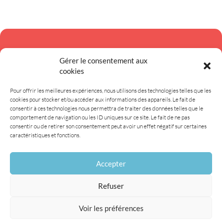
Newsletter
Gérer le consentement aux
cookies
Recevez l'actualité de la CPTS directement dans votre boite mail en vous
Pour offrir les meilleures expériences, nous utilisons des technologies telles que les
inscrivant à notre newsletter.
cookies pour stocker et/ou accéder aux informations des appareils. Le fait de
consentir à ces technologies nous permettra de traiter des données telles que le
S'inscrire
comportement de navigation ou les ID uniques sur ce site. Le fait de ne pas
consentir ou de retirer son consentement peut avoir un effet négatif sur certaines
caractéristiques et fonctions.
Accepter
Refuser
Voir les préférences
© 2026 CPTS Strasbourg Eurométropole Sud et Ouest.
Mentions légales.