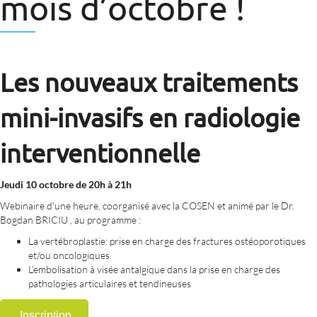
mois d’octobre !
Les nouveaux traitements
mini-invasifs en radiologie
interventionnelle
Jeudi 10 octobre de 20h à 21h
Webinaire d'une heure, coorganisé avec la COSEN et animé par le Dr.
Bogdan BRICIU , au programme :
La vertébroplastie: prise en charge des fractures ostéoporotiques
et/ou oncologiques
L’embolisation à visée antalgique dans la prise en charge des
pathologies articulaires et tendineuses
Inscription