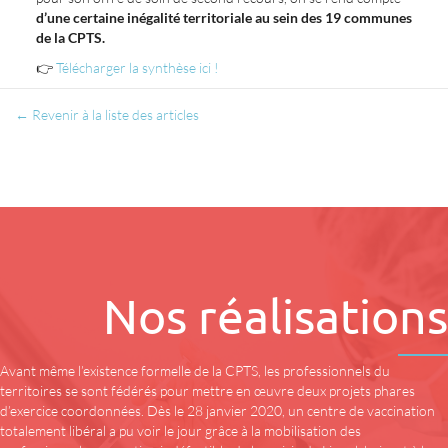
d’une certaine inégalité territoriale au sein des 19 communes
de la CPTS.
👉
Télécharger la synthèse ici !
← Revenir à la liste des articles
Nos réalisations
Avant même l’existence formelle de la CPTS, les professionnels du
territoires se sont fédérés pour mettre en œuvre deux projets phares
d’exercice coordonnées. Dès le 28 janvier 2020, un centre de vaccination
totalement libéral a pu voir le jour grâce à la mobilisation des