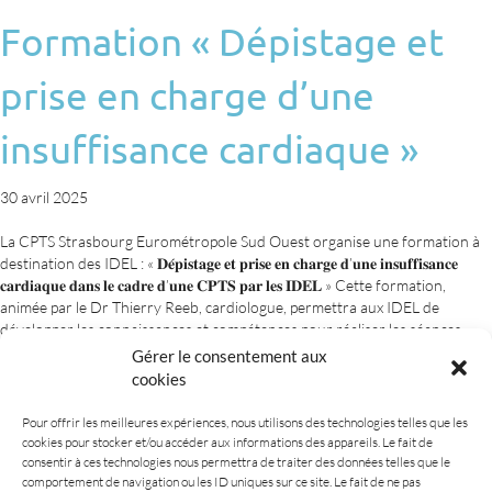
Formation « Dépistage et
prise en charge d’une
insuffisance cardiaque »
30 avril 2025
La CPTS Strasbourg Eurométropole Sud Ouest organise une formation à
destination des IDEL : « 𝐃𝐞́𝐩𝐢𝐬𝐭𝐚𝐠𝐞 𝐞𝐭 𝐩𝐫𝐢𝐬𝐞 𝐞𝐧 𝐜𝐡𝐚𝐫𝐠𝐞 𝐝’𝐮𝐧𝐞 𝐢𝐧𝐬𝐮𝐟𝐟𝐢𝐬𝐚𝐧𝐜𝐞
𝐜𝐚𝐫𝐝𝐢𝐚𝐪𝐮𝐞 𝐝𝐚𝐧𝐬 𝐥𝐞 𝐜𝐚𝐝𝐫𝐞 𝐝’𝐮𝐧𝐞 𝐂𝐏𝐓𝐒 𝐩𝐚𝐫 𝐥𝐞𝐬 𝐈𝐃𝐄𝐋 » Cette formation,
animée par le Dr Thierry Reeb, cardiologue, permettra aux IDEL de
développer les connaissances et compétences pour réaliser les séances
cliniques à domicile…
Gérer le consentement aux
cookies
Lire la suite
Pour offrir les meilleures expériences, nous utilisons des technologies telles que les
cookies pour stocker et/ou accéder aux informations des appareils. Le fait de
1
2
3
Suivant »
consentir à ces technologies nous permettra de traiter des données telles que le
comportement de navigation ou les ID uniques sur ce site. Le fait de ne pas