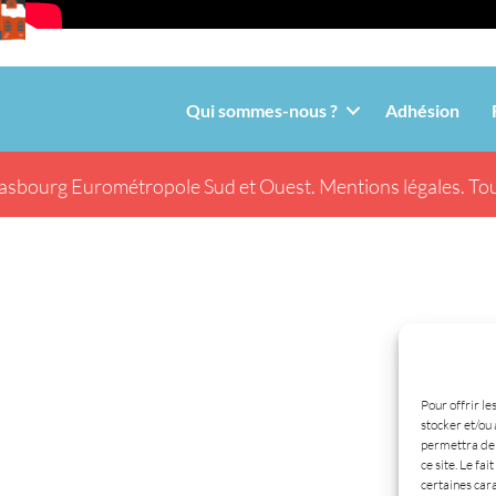
Qui sommes-nous ?
Adhésion
asbourg Eurométropole Sud et Ouest.
Mentions légales.
Tou
Pour offrir le
stocker et/ou 
permettra de 
ce site. Le fa
certaines cara