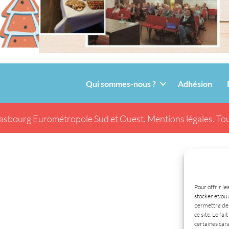
Qui sommes-nous ?
Adhésion
asbourg Eurométropole Sud et Ouest.
Mentions légales.
Tou
Pour offrir le
stocker et/ou 
permettra de 
ce site. Le fa
certaines cara