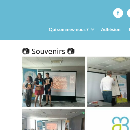
Qui sommes-nous ?
Adhésion
📷 Souvenirs 📷