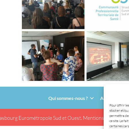
Qui sommes-nous ?
Adhésion
Pour offrir le
stocker et/ou 
permettra de 
asbourg Eurométropole Sud et Ouest.
Mentions légales.
Tou
ce site. Le fa
certaines cara